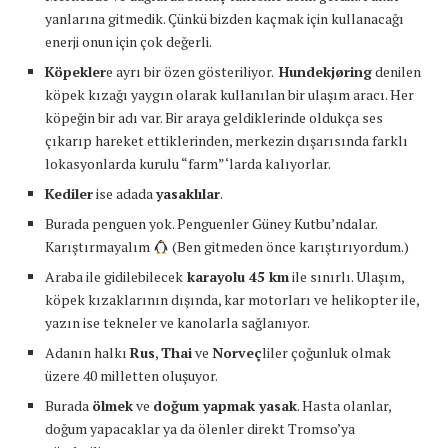
yanlarına gitmedik. Çünkü bizden kaçmak için kullanacağı
enerji onun için çok değerli.
Köpekler
e ayrı bir özen gösteriliyor.
Hundekjøring
denilen
köpek kızağı yaygın olarak kullanılan bir ulaşım aracı. Her
köpeğin bir adı var. Bir araya geldiklerinde oldukça ses
çıkarıp hareket ettiklerinden, merkezin dışarısında farklı
lokasyonlarda kurulu “farm”‘larda kalıyorlar.
Kediler
ise adada
yasaklılar
.
Burada penguen yok. Penguenler Güney Kutbu’ndalar.
Karıştırmayalım
(Ben gitmeden önce karıştırıyordum.)
Araba ile gidilebilecek
karayolu 45 km
ile sınırlı. Ulaşım,
köpek kızaklarının dışında, kar motorları ve helikopter ile,
yazın ise tekneler ve kanolarla sağlanıyor.
Adanın halkı
Rus
,
Thai
ve
Norveç
liler çoğunluk olmak
üzere 40 milletten oluşuyor.
Burada
ölmek
ve
doğum yapmak yasak
. Hasta olanlar,
doğum yapacaklar ya da ölenler direkt Tromso’ya