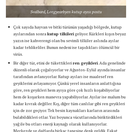
Svalbard, Longyearbyen kutup ayısı postu
Çok sayıda hayvan ve bitki türünün yaşadığı bölgede, kutup
ayılarından sonra
kutup tilkileri
geliyor. Kürkleri kışın beyaz
yazın ise kahverengi olan bu sevimli tilkiler aslında ayılar
kadar tehlikeliler. Bunun nedeni ise taşıdıkları ölümcül bir
virüs.
Bir diğer tür, etini de tükettikleri
ren geyikleri
. Ada genelinde
düzenli olarak çoğalıyorlar ve Ağustos-Eylül ayında insanlar
tarafından avlanıyorlar. Kutup ayıları ise maalesef ren
geyiklerini avlayamıyor. Çünkü yerel insanların anlattığına
göre, ren geyikleri hem ayıya göre çok hızlı koşabiliyorlar
hem de koşarken manevra yapabiliyorlar. Ayılar ise malum bu
kadar kıvrak değiller. Kış, diğer tüm canlılar gibi ren geyikleri
için de zor geçiyor. Tek besin kaynakları karların arasında
bulabildikleri otlar. Yaz boyunca vücutlarında biriktirdikleri
yağ ile bu otları enerji kaynağı olarak kullanıyorlar.
Merkezde ve dağlarda birkaç tanesine denk geldik. Fakat