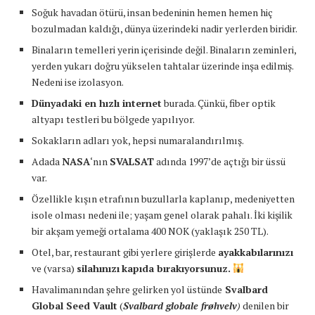
Soğuk havadan ötürü, insan bedeninin hemen hemen hiç
bozulmadan kaldığı, dünya üzerindeki nadir yerlerden biridir.
Binaların temelleri yerin içerisinde değil. Binaların zeminleri,
yerden yukarı doğru yükselen tahtalar üzerinde inşa edilmiş.
Nedeni ise izolasyon.
Dünyadaki en hızlı internet
burada. Çünkü, fiber optik
altyapı testleri bu bölgede yapılıyor.
Sokakların adları yok, hepsi numaralandırılmış.
Adada
NASA
‘nın
SVALSAT
adında 1997’de açtığı bir üssü
var.
Özellikle kışın etrafının buzullarla kaplanıp, medeniyetten
isole olması nedeni ile; yaşam genel olarak pahalı. İki kişilik
bir akşam yemeği ortalama 400 NOK (yaklaşık 250 TL).
Otel, bar, restaurant gibi yerlere girişlerde
ayakkabılarınızı
ve (varsa)
silahınızı
kapıda bırakıyorsunuz.
Havalimanından şehre gelirken yol üstünde
Svalbard
Global Seed Vault
(
Svalbard globale frøhvelv
)
denilen bir