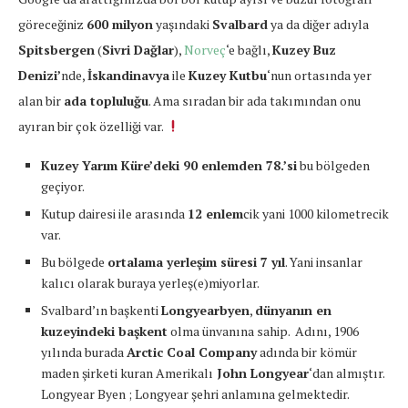
göreceğiniz
600 milyon
yaşındaki
Svalbard
ya da diğer adıyla
Spitsbergen
(
Sivri Dağlar
),
Norveç
‘e bağlı,
Kuzey Buz
Denizi’
nde,
İskandinavya
ile
Kuzey Kutbu
‘nun ortasında yer
alan bir
ada topluluğu
. Ama sıradan bir ada takımından onu
ayıran bir çok özelliği var.
Kuzey Yarım Küre’deki 90 enlemden 78.’si
bu bölgeden
geçiyor.
Kutup dairesi ile arasında
12 enlem
cik yani 1000 kilometrecik
var.
Bu bölgede
ortalama yerleşim süresi 7 yıl
. Yani insanlar
kalıcı olarak buraya yerleş(e)miyorlar.
Svalbard’ın başkenti
Longyearbyen
,
dünyanın en
kuzeyindeki başkent
olma ünvanına sahip. Adını, 1906
yılında burada
Arctic Coal Company
adında bir kömür
maden şirketi kuran Amerikalı
John Longyear
‘dan almıştır.
Longyear Byen ; Longyear şehri anlamına gelmektedir.