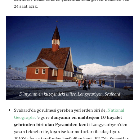
24 saat açık.
Dünyanın en kuzeyindeki kilise, Longyearbyen, Svalbard
Svabard’da görülmesi gereken yerlerden biri de,
National
Geographic’
e göre
dünyanın en muhteşem 10 hayalet
şehrinden biri olan Pyramiden kenti
. Longyearbyen’den
yazın tekneler ile, kışın ise kar motorları ile ulaşılıyor.
1910’da İsveç tarafından keşfedilen kent, 1927’de Sovyetler