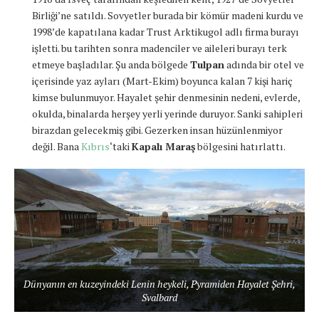
Birliği’ne satıldı. Sovyetler burada bir kömür madeni kurdu ve
1998’de kapatılana kadar Trust Arktikugol adlı firma burayı
işletti. bu tarihten sonra madenciler ve aileleri burayı terk
etmeye başladılar. Şu anda bölgede
Tulpan
adında bir otel ve
içerisinde yaz ayları (Mart-Ekim) boyunca kalan 7 kişi hariç
kimse bulunmuyor. Hayalet şehir denmesinin nedeni, evlerde,
okulda, binalarda herşey yerli yerinde duruyor. Sanki sahipleri
birazdan gelecekmiş gibi. Gezerken insan hüzünlenmiyor
değil. Bana
Kıbrıs
‘taki
Kapalı Maraş
bölgesini hatırlattı.
Dünyanın en kuzeyindeki Lenin heykeli, Pyramiden Hayalet Şehri,
Svalbard