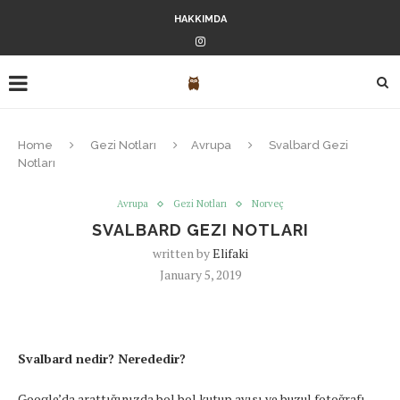
HAKKIMDA
Home
Gezi Notları
Avrupa
Svalbard Gezi
Notları
Avrupa
Gezi Notları
Norveç
SVALBARD GEZI NOTLARI
written by
Elifaki
January 5, 2019
Svalbard nedir? Nerededir?
Google’da arattığınızda bol bol kutup ayısı ve buzul fotoğrafı