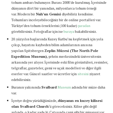
tohum ambarı bulunuyor. Burası 2008’de kurulmuş. İçerisinde
dünyanın dört bir yanından, milyonlarca tohum örneği
var. Modern bir
Nuh’un Gemisi
diyebiliriz kendisine.
Tohumları inceleyebileceğiniz bir de online portalleri var.
Türkiye’den tohum örneklerini (100 kadar)
şuradan
görebilirsiniz. Fotoğraflar için ise
buraya
bakabilirsiniz.
20. yüzyılın başlarında Kuzey Kutbu’nu keşfetmek için yola
çıkıp, hayatını kaybeden bilim adamlarının anısına
yapılan Spitsbergen
Zeplin Müzesi (The North Pole
Expedition Museum)
, şehrin merkezindeki üniversitenin
arkasında yer alıyor. İçerisinde eski film görüntüleri, resimler,
telgraflar, gazeteler, gemi ve uçak modelleri ve diğer ilgili
eserler var. Güncel saatler ve ücretler için
sitesini
ziyaret
edebilirsiniz.
Buranın yakınında
Svalbard
Museum
adında bir müze daha
var.
İçeriye doğru yürüdüğünüzde,
dünyanın en kuzey kilisesi
olan Svalbard Church
‘ü göreceksiniz. Kilise gibi değil
aslında, o kadar sade ki. Çatısında cami gibi bir minaresi var.