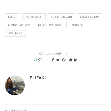
KUTUP
KUTUP AYISI
KUZEY IŞIKLARI
KUZEY KUTBU
LONGYEARBYEN
NORTHERN LIGHTS
NORVEÇ
SVALBARD
1 comment
15
ELIFAKI
previous post