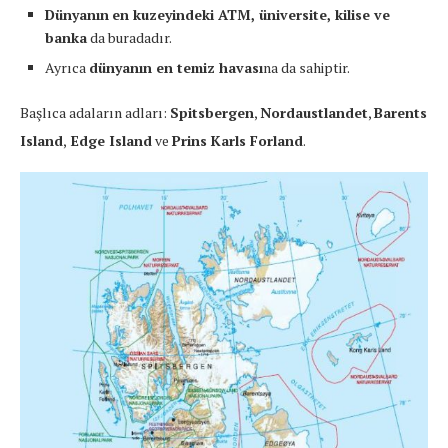
Dünyanın
en kuzeyindeki ATM, üniversite, kilise ve
banka
da buradadır.
Ayrıca
dünyanın en temiz havası
na da sahiptir.
Başlıca adaların adları:
Spitsbergen
,
Nordaustlandet
,
Barents
Island
,
Edge Island
ve
Prins Karls Forland
.