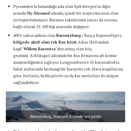
Pyramiden’in bulunduğu ada olan Spitsbergen’in diğer
ucunda
Ny-Ålesund
adında, içinde bir araştırma üssü olan
yerleşim bulunuyor. Buranın sakinlerinin sayısı da sezona
bağlı olarak 25-100 kişi arasında değişiyor.
400’e yakın nüfusu olan
Barentsburg
( Rusça Баренцбург),
bölgede aktif olan tek Rus köyü
. Adını Hollandalı
kaşif
Willem Barentsz
‘den almış olan köy,
geçimini Arktikugol adındaki bir Rus firmasına ait kömür
madenciliğinden sağlıyor. Longyearbyen’e 55 km uzaklıkta
fakat aralarında herhangi bir karayolu yok. Hava koşullarına
göre, botlarla, helikopterle ya da kar motorları ile ulaşım
sağlanabiliyor.
Barentsburg, Svalbard. Kaynak: wikipedia