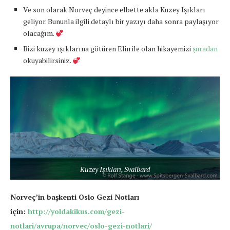
Ve son olarak Norveç deyince elbette akla Kuzey Işıkları
geliyor. Bununla ilgili detaylı bir yazıyı daha sonra paylaşıyor
olacağım.
Bizi kuzey ışıklarına götüren Elin ile olan hikayemizi
şuradan
okuyabilirsiniz.
Kuzey Işıkları, Svalbard
Norveç’in başkenti Oslo Gezi Notları
için:
http://yoldakikus.com/gezi-
notlari/avrupa/norvec/oslo-gezi-notlari/