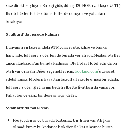
size direkt söylüyor. Bir kişi gidiş dönüş 120 NOK. (yaklaşık 75 TL).
Bu otobüsler tek tek tüm otellerde duruyor ve yolcuları
bırakıyor.
Svalbard’da nerede kalınır?
Dünyanın en kuzeyindeki ATM, üniversite, kilise ve banka
haricinde, full servis otelleri de burada yer alıyor. Meşhur oteller
zinciri Radisson’un burada Radisson Blu Polar Hotel adında bir
oteli var örneğin. Diğer seçenekler için,
booking.com
‘u ziyaret
edebilirsiniz. Modern hayattan buzullarla izole olmuş bir adada,
full servis otel işletmenin bedeli elbette fiyatlara da yansıyor.
Fakat bence eşsiz bir deneyim için değer.
Svalbard’da neler var?
Herşeyden önce burada
tertemiz bir hava
var. Alışkın
olmadığımız bu kadar çok oksijen ile karşılaşınca burun