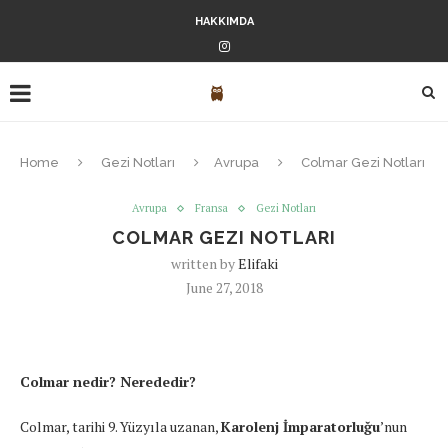
HAKKIMDA
Home
Gezi Notları
Avrupa
Colmar Gezi Notları
Avrupa
Fransa
Gezi Notları
COLMAR GEZI NOTLARI
written by
Elifaki
June 27, 2018
Colmar nedir? Nerededir?
Colmar, tarihi 9. Yüzyıla uzanan,
Karolenj İmparatorluğu
’nun