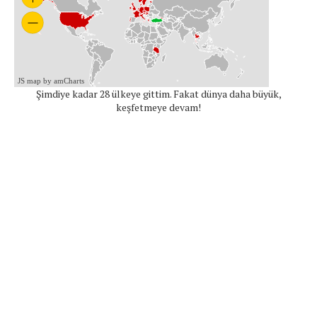
JS map by amCharts
Şimdiye kadar 28 ülkeye gittim. Fakat dünya daha büyük,
keşfetmeye devam!