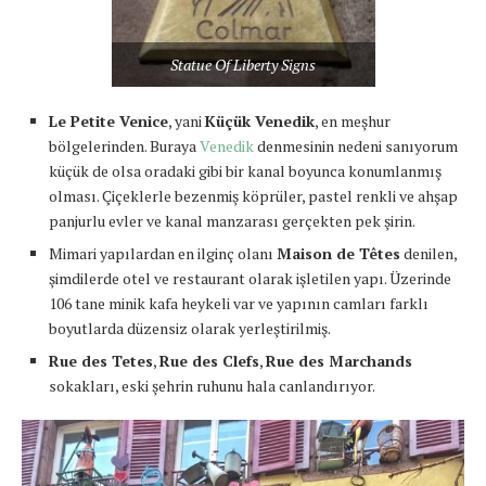
Statue Of Liberty Signs
Le Petite Venice
, yani
Küçük Venedik
, en meşhur
bölgelerinden. Buraya
Venedik
denmesinin nedeni sanıyorum
küçük de olsa oradaki gibi bir kanal boyunca konumlanmış
olması. Çiçeklerle bezenmiş köprüler, pastel renkli ve ahşap
panjurlu evler ve kanal manzarası gerçekten pek şirin.
Mimari yapılardan en ilginç olanı
Maison de Têtes
denilen,
şimdilerde otel ve restaurant olarak işletilen yapı. Üzerinde
106 tane minik kafa heykeli var ve yapının camları farklı
boyutlarda düzensiz olarak yerleştirilmiş.
Rue des Tetes
,
Rue des Clefs
,
Rue des Marchands
sokakları, eski şehrin ruhunu hala canlandırıyor.