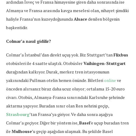
ardından İsveç ve Fransa himayesine giren daha sonrasında ise
Almanya ve Fransa arasında kavga meselesi olan, nihayet şimdiki
haliyle Fransa’nın kuzeydoğusunda
Alsace
denilen bölgenin
başkentidir.
Colmar’a nasıl gidilir?
Colmar’a İstanbul’dan direkt uçuş yok. Biz Stuttgart’tan
Flixbus
otobüsleri ile 4 saatte ulaştık. Otobüsler
Vaihingen-Stuttgart
durağından kalkıyor. Durak, merkez tren istasyonunun
yakınındaki Pullman otelin hemen önünde. Biletleri
online
ve
önceden alırsanız biraz daha ucuz oluyor; ortalama 15-20 euro
civarı. Otobüs, Almanya-Fransa sınırındaki Karlsruhe şehrinde
aktarma yapıyor. Buradan sınır olan Ren nehrini geçip,
Strasbourg
’tan Fransa’ya giriyor. Ve daha sonra aşağıya
Colmar’a geçiyor. Diğer bir yöntem ise,
Basel
’e uçup buradan tren
ile
Mulhouse
’u geçip aşağıdan ulaşmak. Bu şekilde Basel