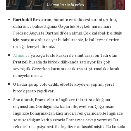
Colmar’ın süslü evleri
Bartholdi Restoran,
buranın en ünlü restaurantı. Adını,
daha önce bahsettiğimiz Özgürlük Heykeli’nin mimarı
Frederic Auguste Bartholdi’den almış. Çok kalabalık olduğu
için, şansınız olur da yer bulabilirseniz, lokal lezzetlerden
ördeği deneyebilirsiniz.
Almanya
‘ya özgü tuzlu kraker ile simit arası bir tadı olan
Pretzel
, burada da birçok dükkanda satılıyor. Biz çok
sevmiştik. Gezerken karnınız acıkırsa atıştırmalık olarak
deneyebilrisiniz.
O kadar şarap yolu dedik, elbette köyde el yapımı yerel
birçok şarap çeşidi var.
Son olarak, Fransızların İngilizce takıntısı olduğunu
duymuştum. Gördüğümüz kadarı ile, evet var. Çoğu insan
İngilizce konuşmaktan kaçınıyor. Tren garında bile İngilizce
soru sorduğum kadın ısrarla Fransızca cevap vermişti. Bir
tek otel resepsiyonisti ile İngilizce anlaşabilmiştik. Bu konuda