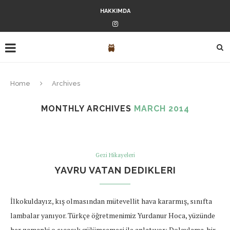
HAKKIMDA
Home
Archives
MONTHLY ARCHIVES
MARCH 2014
Gezi Hikayeleri
YAVRU VATAN DEDIKLERI
İlkokuldayız, kış olmasından mütevellit hava kararmış, sınıfta
lambalar yanıyor. Türkçe öğretmenimiz Yurdanur Hoca, yüzünde
her zamanki o sıcacık gülümsemesi ile anlatıyor: Dolaylama, bir