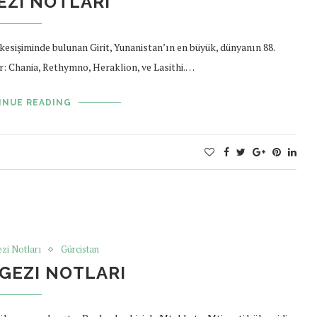
GEZI NOTLARI
 kesişiminde bulunan Girit, Yunanistan’ın en büyük, dünyanın 88.
ır: Chania, Rethymno, Heraklion, ve Lasithi.…
INUE READING
zi Notları
Gürcistan
GEZI NOTLARI