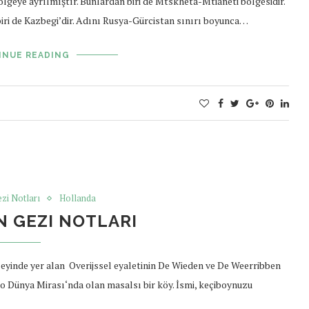
lgeye ayrılmıştır. Bunlardan biri de Mtskheta-Mtianeti bölgesidir.
 biri de Kazbegi’dir. Adını Rusya-Gürcistan sınırı boyunca…
INUE READING
zi Notları
Hollanda
 GEZI NOTLARI
eyinde yer alan Overijssel eyaletinin De Wieden ve De Weerribben
 Dünya Mirası‘nda olan masalsı bir köy. İsmi, keçiboynuzu