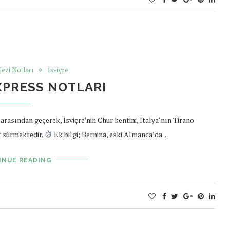
ezi Notları
İsviçre
XPRESS NOTLARI
rasından geçerek, İsviçre‘nin Chur kentini, İtalya‘nın Tirano
t sürmektedir.
Ek bilgi; Bernina, eski Almanca’da…
INUE READING