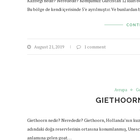
Kazbegi nedir? Nerededir? Komşumuz Gürcistan 12 idari bö
Bu bölge de kendi içerisinde 5’e ayrılmıştır. Ve bunlardan
CONT
August 21, 2019
1 comment
Avrupa
Ge
GIETHOORN
Giethoorn nedir? Nerededir? Giethoorn, Hollanda’nın kuz
adındaki doğa reservlerinin ortasına konumlanmış, Unesco
anlamına gelen goat…