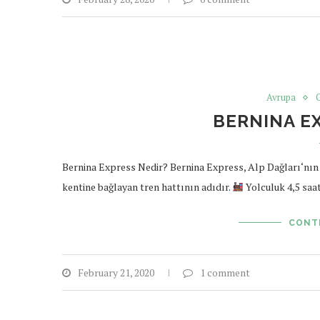
Avrupa
G
BERNINA E
Bernina Express Nedir? Bernina Express, Alp Dağları‘nın a
kentine bağlayan tren hattının adıdır.
Yolculuk 4,5 saa
CONT
February 21, 2020
1 comment