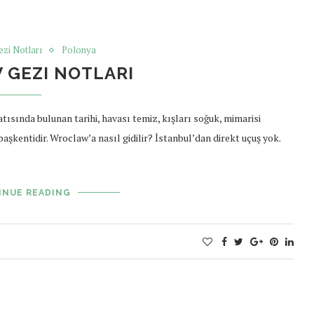
ezi Notları
Polonya
GEZI NOTLARI
sında bulunan tarihi, havası temiz, kışları soğuk, mimarisi
başkentidir. Wroclaw’a nasıl gidilir? İstanbul’dan direkt uçuş yok.
INUE READING