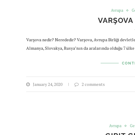
Avrupa
G
VARŞOVA 
Varşova nedir? Nerededir? Varşova, Avrupa Birliği devletle
Almanya, Slovakya, Rusya’nın da aralarında olduğu 7 ülke 
CONT
January 24, 2020
2 comments
Avrupa
Ge