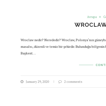
Avrupa
G
WROCLAW 
Wroclaw nedir? Nerededir? Wroclaw, Polonya‘nın güneybatı
masalsı, düzenli ve temiz bir şehirdir. Bulunduğu bölgenin 
Başkent…
CONT
January 29, 2020
2 comments