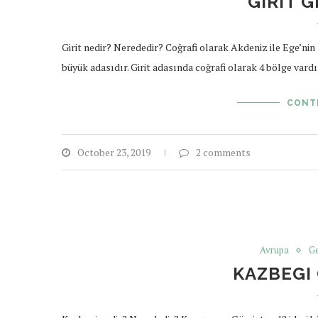
GIRIT 
Girit nedir? Nerededir? Coğrafi olarak Akdeniz ile Ege’nin
büyük adasıdır. Girit adasında coğrafi olarak 4 bölge vard
CONT
October 23, 2019
2 comments
Avrupa
Ge
KAZBEGI 