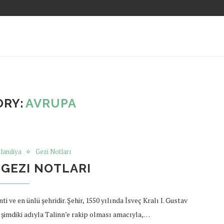
ORY:
AVRUPA
nlandiya
Gezi Notları
 GEZI NOTLARI
 ve en ünlü şehridir. Şehir, 1550 yılında İsveç Kralı I. Gustav
n, şimdiki adıyla Talinn’e rakip olması amacıyla,…