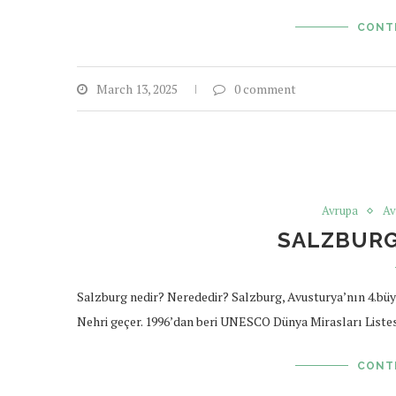
CONT
March 13, 2025
0 comment
Avrupa
Av
SALZBURG
Salzburg nedir? Nerededir? Salzburg, Avusturya’nın 4.büyü
Nehri geçer. 1996’dan beri UNESCO Dünya Mirasları Listes
CONT