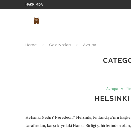
HAKKIMDA
Home
Gezi Notları
Avrupa
CATEG
Avrupa
Fi
HELSINKI
Helsinki Nedir? Nerededir? Helsinki, Finlandiya’nın başkenti
tarafından, karşı kıyıdaki Hansa Birliği şehirlerinden ola