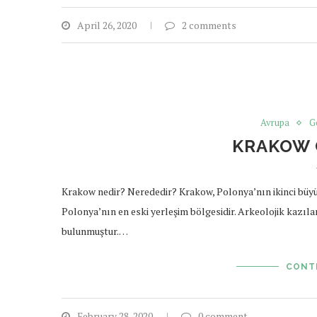
April 26, 2020
2 comments
Avrupa
G
KRAKOW 
Krakow nedir? Nerededir? Krakow, Polonya’nın ikinci büyük
Polonya’nın en eski yerleşim bölgesidir. Arkeolojik kazıla
bulunmuştur.…
CONT
February 28, 2020
0 comment